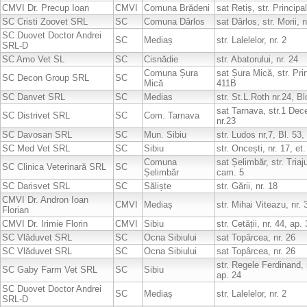
CMVI Dr. Precup Ioan
CMVI
Comuna Brădeni
sat Retiș, str. Principa
SC Cristi Zoovet SRL
SC
Comuna Dârlos
sat Dârlos, str. Morii, 
SC Duovet Doctor Andrei
SC
Mediaș
str. Lalelelor, nr. 2
SRL-D
SC Amo Vet SL
SC
Cisnădie
str. Abatorului, nr. 24
Comuna Șura
sat Șura Mică, str. Prin
SC Decon Group SRL
SC
Mică
411B
SC Danvet SRL
SC
Medias
str. St.L.Roth nr.24, Bl
sat Tarnava, str.1 Dec
SC Distrivet SRL
SC
Com. Tarnava
nr.23
SC Davosan SRL
SC
Mun. Sibiu
str. Ludos nr,7, Bl. 53,
SC Med Vet SRL
SC
Sibiu
str. Oncești, nr. 17, et
Comuna
sat Șelimbăr, str. Triaju
SC Clinica Veterinară SRL
SC
Șelimbăr
cam. 5
SC Darisvet SRL
SC
Săliște
str. Gării, nr. 18
CMVI Dr. Andron Ioan
CMVI
Mediaș
str. Mihai Viteazu, nr. 
Florian
CMVI Dr. Irimie Florin
CMVI
Sibiu
str. Cetății, nr. 44, ap. 
SC Vlăduvet SRL
SC
Ocna Sibiului
sat Topârcea, nr. 26
SC Vlăduvet SRL
SC
Ocna Sibiului
sat Topârcea, nr. 26
str. Regele Ferdinand, n
SC Gaby Farm Vet SRL
SC
Sibiu
ap. 24
SC Duovet Doctor Andrei
SC
Mediaș
str. Lalelelor, nr. 2
SRL-D