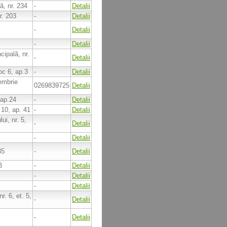
lă, nr. 234
-
Detalii
nr. 203
-
Detalii
-
Detalii
-
Detalii
cipală, nr.
-
Detalii
oc 6, ap.3
-
Detalii
embrie
0269839725
Detalii
 ap.24
-
Detalii
. 10, ap. 41
-
Detalii
lui, nr. 5,
-
Detalii
-
Detalii
35
-
Detalii
3
-
Detalii
-
Detalii
-
Detalii
r. 6, et. 5,
-
Detalii
-
Detalii