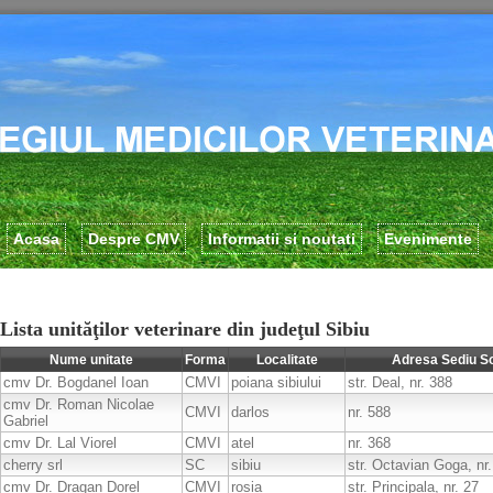
Acasa
Despre CMV
Informatii si noutati
Evenimente
Lista unităţilor veterinare din judeţul Sibiu
Nume unitate
Forma
Localitate
Adresa Sediu So
cmv Dr. Bogdanel Ioan
CMVI
poiana sibiului
str. Deal, nr. 388
cmv Dr. Roman Nicolae
CMVI
darlos
nr. 588
Gabriel
cmv Dr. Lal Viorel
CMVI
atel
nr. 368
cherry srl
SC
sibiu
str. Octavian Goga, nr.
cmv Dr. Dragan Dorel
CMVI
rosia
str. Principala, nr. 27