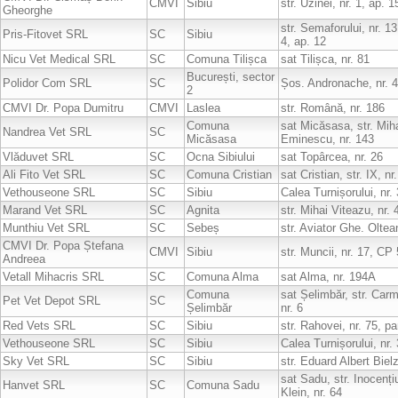
CMVI
Sibiu
str. Uzinei, nr. 1, ap. 1
Gheorghe
str. Semaforului, nr. 13
Pris-Fitovet SRL
SC
Sibiu
4, ap. 12
Nicu Vet Medical SRL
SC
Comuna Tilișca
sat Tilișca, nr. 81
București, sector
Polidor Com SRL
SC
Șos. Andronache, nr. 4
2
CMVI Dr. Popa Dumitru
CMVI
Laslea
str. Română, nr. 186
Comuna
sat Micăsasa, str. Mih
Nandrea Vet SRL
SC
Micăsasa
Eminescu, nr. 143
Vlăduvet SRL
SC
Ocna Sibiului
sat Topârcea, nr. 26
Ali Fito Vet SRL
SC
Comuna Cristian
sat Cristian, str. IX, nr.
Vethouseone SRL
SC
Sibiu
Calea Turnișorului, nr.
Marand Vet SRL
SC
Agnita
str. Mihai Viteazu, nr. 
Munthiu Vet SRL
SC
Sebeș
str. Aviator Ghe. Oltea
CMVI Dr. Popa Ștefana
CMVI
Sibiu
str. Muncii, nr. 17, CP
Andreea
Vetall Mihacris SRL
SC
Comuna Alma
sat Alma, nr. 194A
Comuna
sat Șelimbăr, str. Car
Pet Vet Depot SRL
SC
Șelimbăr
nr. 6
Red Vets SRL
SC
Sibiu
str. Rahovei, nr. 75, par
Vethouseone SRL
SC
Sibiu
Calea Turnișorului, nr.
Sky Vet SRL
SC
Sibiu
str. Eduard Albert Bielz
sat Sadu, str. Inocenț
Hanvet SRL
SC
Comuna Sadu
Klein, nr. 64