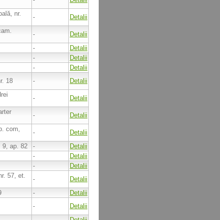
pală, nr.
-
Detalii
 cam.
-
Detalii
-
Detalii
-
Detalii
-
Detalii
r. 18
-
Detalii
rei
-
Detalii
arter
-
Detalii
sp. com,
-
Detalii
. 9, ap. 82
-
Detalii
-
Detalii
-
Detalii
r. 57, et.
-
Detalii
9
-
Detalii
-
Detalii
-
Detalii