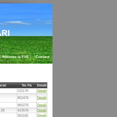
Afilierea la FVE
Contact
cial
Tel. Fix
Detalii
531178
Detalii
852476
Detalii
860276
Detalii
 28
423576
Detalii
591166
Detalii