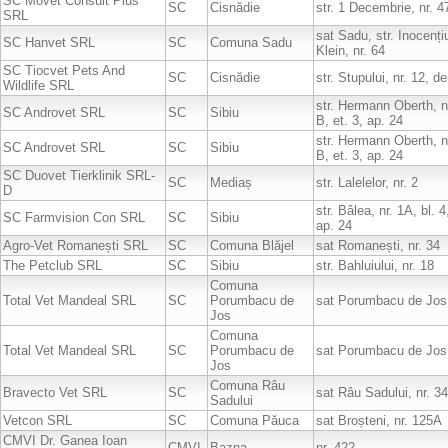
SC Movet Consult Plus
SC
Cisnădie
str. 1 Decembrie, nr. 4
SRL
sat Sadu, str. Inocenț
SC Hanvet SRL
SC
Comuna Sadu
Klein, nr. 64
SC Tiocvet Pets And
SC
Cisnădie
str. Stupului, nr. 12, d
Wildlife SRL
str. Hermann Oberth, n
SC Androvet SRL
SC
Sibiu
B, et. 3, ap. 24
str. Hermann Oberth, n
SC Androvet SRL
SC
Sibiu
B, et. 3, ap. 24
SC Duovet Tierklinik SRL-
SC
Mediaș
str. Lalelelor, nr. 2
D
str. Bâlea, nr. 1A, bl. 4
SC Farmvision Con SRL
SC
Sibiu
ap. 24
Agro-Vet Romanești SRL
SC
Comuna Blăjel
sat Romanești, nr. 34
The Petclub SRL
SC
Sibiu
str. Bahluiului, nr. 18
Comuna
Total Vet Mandeal SRL
SC
Porumbacu de
sat Porumbacu de Jos,
Jos
Comuna
Total Vet Mandeal SRL
SC
Porumbacu de
sat Porumbacu de Jos,
Jos
Comuna Râu
Bravecto Vet SRL
SC
sat Râu Sadului, nr. 34
Sadului
Vetcon SRL
SC
Comuna Păuca
sat Broșteni, nr. 125A
CMVI Dr. Ganea Ioan
CMVI
Bazna
nr. 422