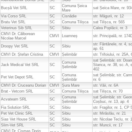
Comuna Șeica
Bucșă Vet SRL
SC
sat Șeica Mare, nr. 93
Mare
Via Corso SRL
SC
Cisnădie
str. Măgurii, nr. 12
Bratu Vet SRL
SC
Comuna Tilișca
sat Tilișca, nr. 565
Veterinus Sib SRL
SC
Sibiu
Calea Poplăcii, nr. 3
CMVI Dr. Călborean
CMVI
Loamneș
str. Principală, nr. 174
Nicolae Marcel
str. Fântânele, nr. 4, sc
Droopy Vet SRL
SC
Sibiu
ap. 61
CMVI Dr. Ștefan Cristina
CMVI
Șelimbăr
str. Trifoiului, nr. 25A
sat Șelimbăr, str. Doa
Comuna
Jack Medical Vet SRL
SC
Stanca, nr. 38, sc. A, e
Șelimbăr
402
Comuna
sat Șelimbăr, str. Car
Pet Vet Depot SRL
SC
Șelimbăr
nr. 6
CMVI Dr. Cruceanu Dorian
CMVI
Șura Mare
str. Văii, nr. 6A
Brat - Vetcom SRL
SC
Comuna Tilișca
sat Tilișca, nr. 70
Comuna
sat Șelimbăr, str. Geo
Acvateam SRL
SC
Șelimbăr
Coșbuc, nr. 13, ap. 4
Fia Solution SRL
SC
Sibiu
str. Fragilor, nr. 1, CP
Pet Vet Clinic SRL
SC
Sibiu
str. Mirăslău, nr. 21
Sias Vet House SRL
SC
Sibiu
str. Nicolae Teclu, nr. 
Slim-Vet SRL
SC
Sibiu
str. Muncii, nr. 17
CMVI Dr. Cismaș Dorin