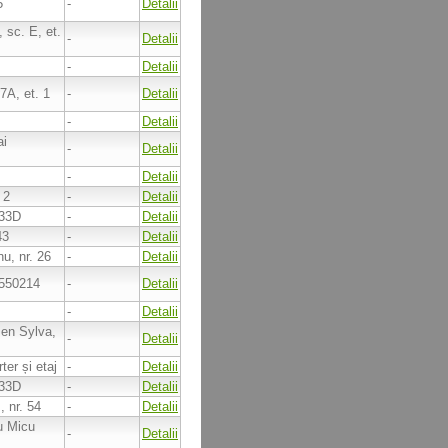
5
-
Detalii
, sc. E, et.
-
Detalii
-
Detalii
7A, et. 1
-
Detalii
-
Detalii
ai
-
Detalii
-
Detalii
 2
-
Detalii
 33D
-
Detalii
43
-
Detalii
nu, nr. 26
-
Detalii
 550214
-
Detalii
-
Detalii
men Sylva,
-
Detalii
ter și etaj
-
Detalii
 33D
-
Detalii
, nr. 54
-
Detalii
iu Micu
-
Detalii