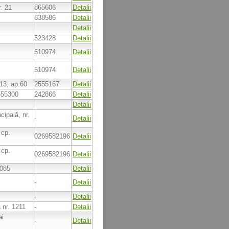
r. 21
865606
Detalii
838586
Detalii
Detalii
523428
Detalii
510974
Detalii
510974
Detalii
D13, ap.60
2555167
Detalii
 555300
242866
Detalii
Detalii
cipală, nr.
-
Detalii
 cp.
0269582196
Detalii
 cp.
0269582196
Detalii
7085
Detalii
-
Detalii
-
Detalii
a nr. 1211
-
Detalii
ai
-
Detalii