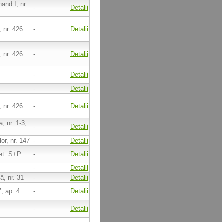
and I, nr.
-
Detalii
 nr. 426
-
Detalii
 nr. 426
-
Detalii
-
Detalii
-
Detalii
 nr. 426
-
Detalii
, nr. 1-3,
-
Detalii
lor, nr. 147
-
Detalii
, et. S+P
-
Detalii
-
Detalii
ă, nr. 31
-
Detalii
7, ap. 4
-
Detalii
-
Detalii