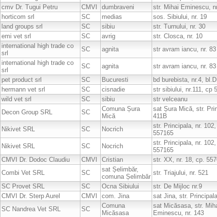
cmv Dr. Tugui Petru
CMVI
dumbraveni
str. Mihai Eminescu, n
horticom srl
SC
medias
sos. Sibiului, nr. 19
land groups srl
SC
sibiu
str. Turnului, nr. 30
emi vet srl
SC
avrig
str. Closca, nr. 10
international high trade co
SC
agnita
str avram iancu, nr. 83
srl
international high trade co
SC
agnita
str avram iancu, nr. 83
srl
pet product srl
SC
Bucuresti
bd burebista, nr.4, bl.
hermann vet srl
SC
cisnadie
str sibiului, nr.111, cp
wild vet srl
SC
sibiu
str velceanu
Comuna Șura
sat Șura Mică, str. Prin
Decon Group SRL
SC
Mică
411B
str. Principala, nr. 102,
Nikivet SRL
SC
Nocrich
557165
str. Principala, nr. 102,
Nikivet SRL
SC
Nocrich
557165
CMVI Dr. Dodoc Claudiu
CMVI
Cristian
str. XX, nr. 18, cp. 55
sat Șelimbăr,
Combi Vet SRL
SC
str. Triajului, nr. 521
comuna Șelimbăr
SC Provet SRL
SC
Ocna Sibiului
str. De Mijloc nr.9
CMVI Dr. Sterp Aurel
CMVI
com. Jina
sat Jina, str. Principal
Comuna
sat Micăsasa, str. Mih
SC Nandrea Vet SRL
SC
Micăsasa
Eminescu, nr. 143