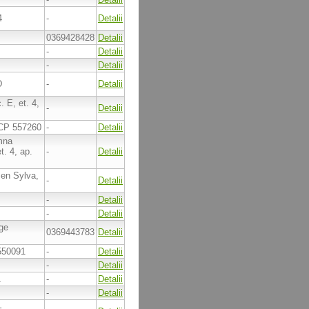
4
-
Detalii
0369428428
Detalii
-
Detalii
-
Detalii
D
-
Detalii
. E, et. 4,
-
Detalii
, CP 557260
-
Detalii
mna
t. 4, ap.
-
Detalii
men Sylva,
-
Detalii
-
Detalii
-
Detalii
rge
0369443783
Detalii
 550091
-
Detalii
-
Detalii
1
-
Detalii
-
Detalii