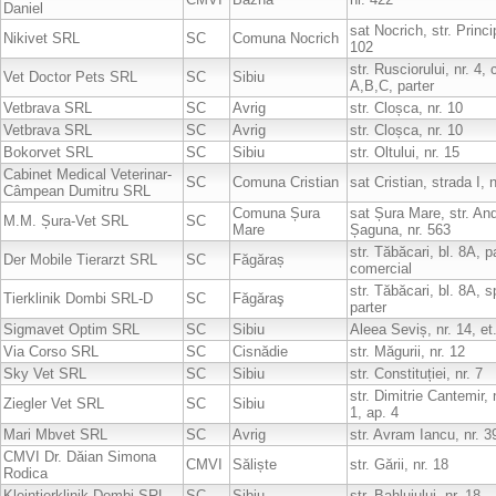
Daniel
sat Nocrich, str. Princi
Nikivet SRL
SC
Comuna Nocrich
102
str. Rusciorului, nr. 4,
Vet Doctor Pets SRL
SC
Sibiu
A,B,C, parter
Vetbrava SRL
SC
Avrig
str. Cloșca, nr. 10
Vetbrava SRL
SC
Avrig
str. Cloșca, nr. 10
Bokorvet SRL
SC
Sibiu
str. Oltului, nr. 15
Cabinet Medical Veterinar-
SC
Comuna Cristian
sat Cristian, strada I, n
Câmpean Dumitru SRL
Comuna Șura
sat Șura Mare, str. And
M.M. Șura-Vet SRL
SC
Mare
Șaguna, nr. 563
str. Tăbăcari, bl. 8A, p
Der Mobile Tierarzt SRL
SC
Făgăraș
comercial
str. Tăbăcari, bl. 8A, 
Tierklinik Dombi SRL-D
SC
Făgăraş
parter
Sigmavet Optim SRL
SC
Sibiu
Aleea Seviș, nr. 14, et
Via Corso SRL
SC
Cisnădie
str. Măgurii, nr. 12
Sky Vet SRL
SC
Sibiu
str. Constituției, nr. 7
str. Dimitrie Cantemir, n
Ziegler Vet SRL
SC
Sibiu
1, ap. 4
Mari Mbvet SRL
SC
Avrig
str. Avram Iancu, nr. 3
CMVI Dr. Dăian Simona
CMVI
Săliște
str. Gării, nr. 18
Rodica
Kleintierklinik Dombi SRL
SC
Sibiu
str. Bahluiului, nr. 18