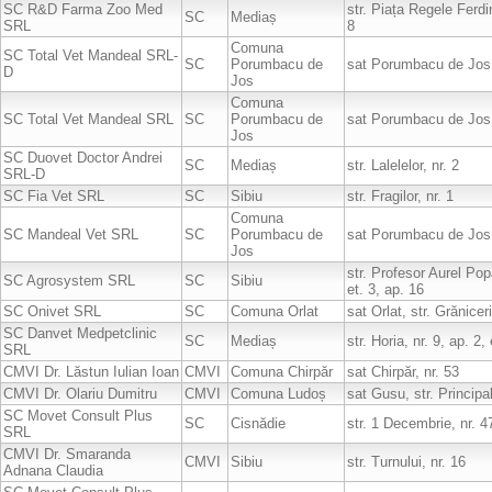
SC R&D Farma Zoo Med
str. Piața Regele Ferdin
SC
Mediaș
SRL
8
Comuna
SC Total Vet Mandeal SRL-
SC
Porumbacu de
sat Porumbacu de Jos,
D
Jos
Comuna
SC Total Vet Mandeal SRL
SC
Porumbacu de
sat Porumbacu de Jos,
Jos
SC Duovet Doctor Andrei
SC
Mediaș
str. Lalelelor, nr. 2
SRL-D
SC Fia Vet SRL
SC
Sibiu
str. Fragilor, nr. 1
Comuna
SC Mandeal Vet SRL
SC
Porumbacu de
sat Porumbacu de Jos,
Jos
str. Profesor Aurel Popa
SC Agrosystem SRL
SC
Sibiu
et. 3, ap. 16
SC Onivet SRL
SC
Comuna Orlat
sat Orlat, str. Grăniceri
SC Danvet Medpetclinic
SC
Mediaș
str. Horia, nr. 9, ap. 2
SRL
CMVI Dr. Lăstun Iulian Ioan
CMVI
Comuna Chirpăr
sat Chirpăr, nr. 53
CMVI Dr. Olariu Dumitru
CMVI
Comuna Ludoș
sat Gusu, str. Principal
SC Movet Consult Plus
SC
Cisnădie
str. 1 Decembrie, nr. 4
SRL
CMVI Dr. Smaranda
CMVI
Sibiu
str. Turnului, nr. 16
Adnana Claudia